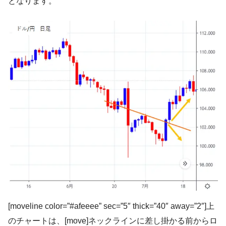
となります。
[moveline color=”#afeeee” sec=”5″ thick=”40″ away=”2″]上
のチャートは、[move]ネックラインに差し掛かる前からロ