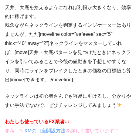
天井、大底を拾えるようになれば利幅が大きくなり、効率
的に稼げます。
残念ながらネックラインを判定するインジケーターはあり
ませんが、ただ[moveline color=”#afeeee” sec=”5″
thick=”40″ away=”2″]ネックラインをマスターしていれ
ば、[move]天井・大底パターンを見つけたときにネックラ
インを引いてみることで今後の値動きを予想しやすくな
り、同時にラインをブレイクしたときの価格の目標値も算
出[/move]できます。[/moveline]
ネックラインは初心者さんでも容易に引けるし、分かりや
すい手法でなので、ぜひチャレンジしてみましょう
わたしも使っているFX業者↓↓
参考：＼
XMの口座開設方法
を詳しく書いています／