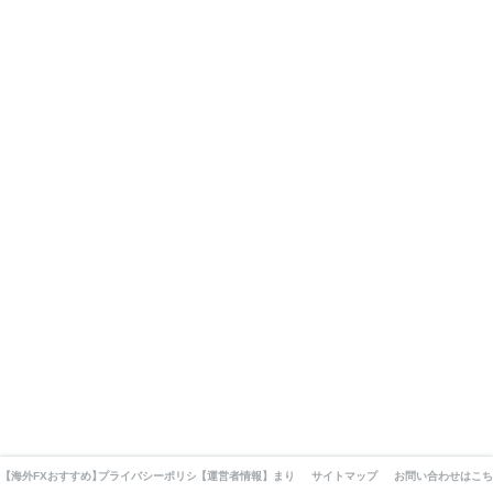
【海外FXおすすめ】厳選10業者業者を徹底比較してみました。
プライバシーポリシー・利用規約・免責事項
【運営者情報】まりえの自己紹介とFXとの出会いと現在ま
サイトマップ
お問い合わせはこち