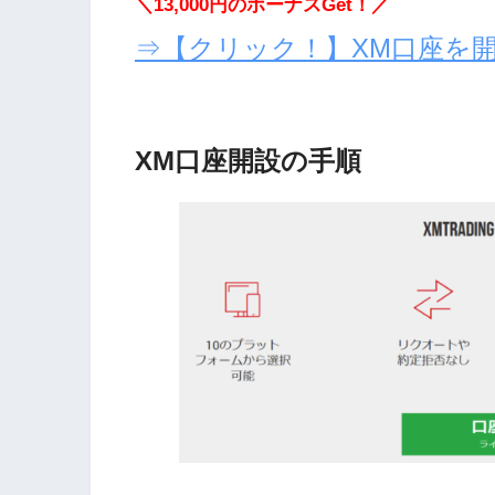
＼13,000円のボーナスGet！／
⇒【クリック！】XM口座を
XM口座開設の手順