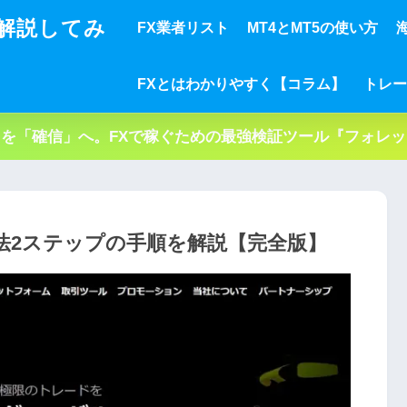
解説してみ
FX業者リスト
MT4とMT5の使い方
FXとはわかりやすく【コラム】
トレー
を「確信」へ。FXで稼ぐための最強検証ツール『フォレ
設方法2ステップの手順を解説【完全版】