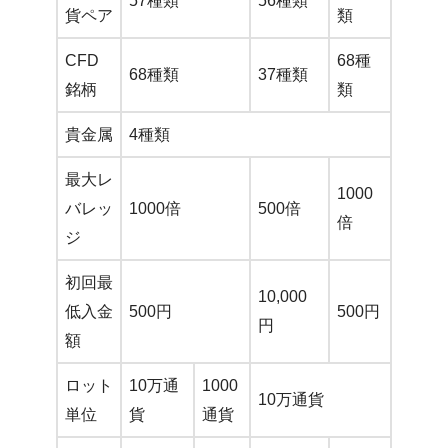
57種類
56種類
貨ペア
類
CFD
68種
68種類
37種類
銘柄
類
貴金属
4種類
最大レ
1000
バレッ
1000倍
500倍
倍
ジ
初回最
10,000
低入金
500円
500円
円
額
ロット
10万通
1000
10万通貨
単位
貨
通貨