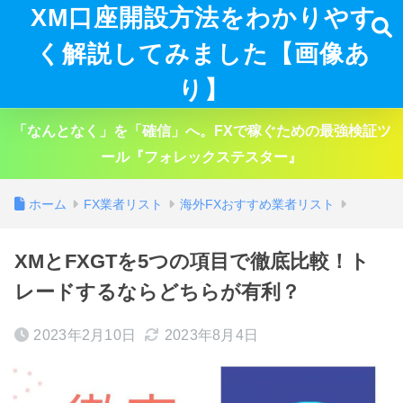
XM口座開設方法をわかりやす
く解説してみました【画像あ
り】
「なんとなく」を「確信」へ。FXで稼ぐための最強検証ツ
ール『フォレックステスター』
ホーム
FX業者リスト
海外FXおすすめ業者リスト
XMとFXGTを5つの項目で徹底比較！ト
レードするならどちらが有利？
2023年2月10日
2023年8月4日