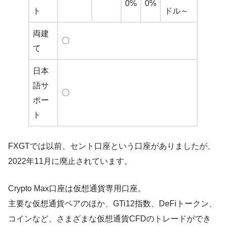
0%
0%
ト
ドル～
両建
〇
て
日本
語サ
〇
ポー
ト
FXGTでは以前、セント口座という口座がありましたが、
2022年11月に廃止されています。
Crypto Max口座は仮想通貨専用口座。
主要な仮想通貨ペアのほか、GTi12指数、DeFiトークン、
コインなど、さまざまな仮想通貨CFDのトレードができ