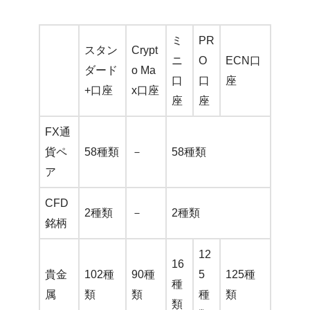
ミ
PR
スタン
Crypt
ニ
O
ECN口
ダード
o Ma
口
口
座
+口座
x口座
座
座
FX通
貨ペ
58種類
－
58種類
ア
CFD
2種類
－
2種類
銘柄
12
16
貴金
102種
90種
5
125種
種
属
類
類
種
類
類