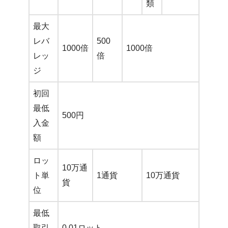
類
最大
レバ
500
1000倍
1000倍
レッ
倍
ジ
初回
最低
500円
入金
額
ロッ
10万通
ト単
1通貨
10万通貨
貨
位
最低
取引
0.01ロット