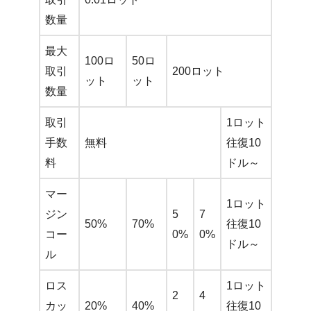
数量
最大
100ロ
50ロ
取引
200ロット
ット
ット
数量
取引
1ロット
手数
無料
往復10
料
ドル～
マー
1ロット
ジン
5
7
50%
70%
往復10
コー
0%
0%
ドル～
ル
ロス
1ロット
2
4
カッ
20%
40%
往復10