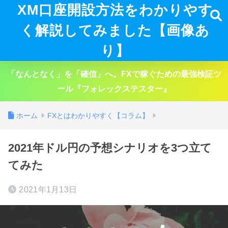
XM口座開設方法をわかりやす
く解説してみました【画像あ
り】
「なんとなく」を「確信」へ。FXで稼ぐための最強検証ツ
ール『フォレックステスター』
ホーム
FXとはわかりやすく【コラム】
2021年ドル円の予想シナリオを3つ立て
てみた
2021年1月13日