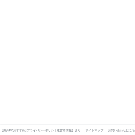
【海外FXおすすめ】厳選10業者業者を徹底比較してみました。
プライバシーポリシー・利用規約・免責事項
【運営者情報】まりえの自己紹介とFXとの出会いと現在ま
サイトマップ
お問い合わせはこち