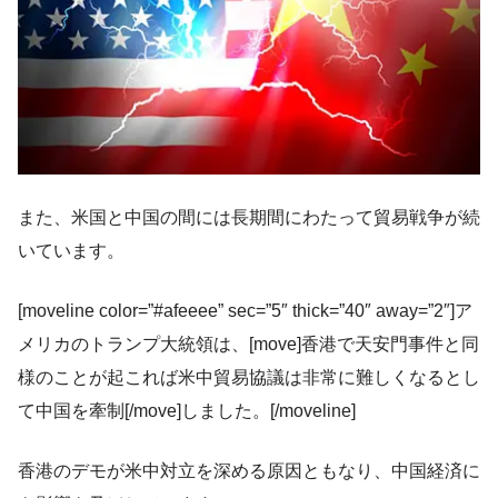
また、米国と中国の間には長期間にわたって貿易戦争が続
いています。
[moveline color=”#afeeee” sec=”5″ thick=”40″ away=”2″]ア
メリカのトランプ大統領は、[move]香港で天安門事件と同
様のことが起これば米中貿易協議は非常に難しくなるとし
て中国を牽制[/move]しました。[/moveline]
香港のデモが米中対立を深める原因ともなり、中国経済に