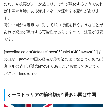
ただ、今後再びデモが起こり、それが激化するようであれ
ば中国や香港にある海外マネーが流出する恐れがありま
す。
特に中国が香港市民に対して武力行使を行うようなことが
あれば資金が流出する可能性がありますので、注意が必要
です。
[moveline color=”#afeeee” sec=”5″ thick=”40″ away=”2″]そ
のほか、[move]中国の経済が落ち込むようなことがあれば
豪ドルの値下げ懸念[/move]があることも覚えておいてく
ださい。[/moveline]
オーストラリアの輸出額が1番多い国は中国