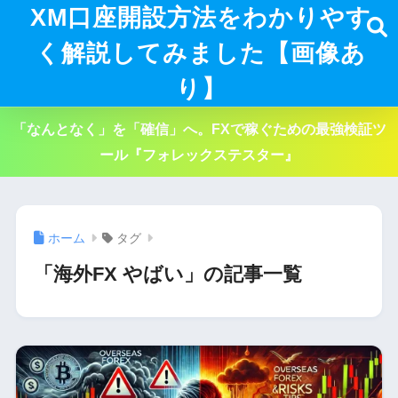
XM口座開設方法をわかりやす
く解説してみました【画像あ
り】
「なんとなく」を「確信」へ。FXで稼ぐための最強検証ツ
ール『フォレックステスター』
ホーム
タグ
「海外FX やばい」の記事一覧